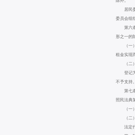
除外。
居民委员
委员会组
第六条以
形之一的
（一）在
租金实现
（二）以
登记为营
不予支持
第七条公
照民法典
（一）相
（二）相
法定代表