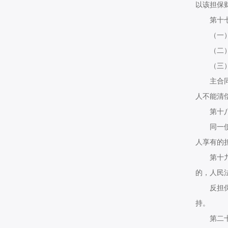
以该担保
第十七条
（一）债
（二）担
（三）债
主合同无
人不能清
第十八条
同一债权
人享有的
第十九条
的，人民
反担保合
持。
第二十条