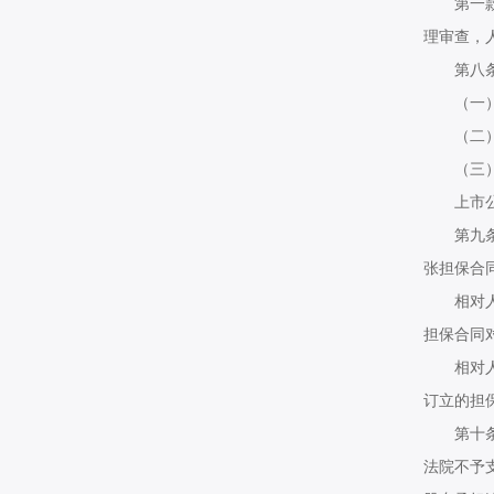
第一款所
理审查，
第八条有
（一）金
（二）公
（三）担
上市公司
第九条相
张担保合
相对人未
担保合同
相对人与
订立的担
第十条一
法院不予