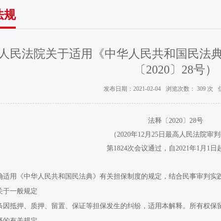
法规
人民法院关于适用《中华人民共和国民法
〔2020〕28号）
发布日期：2021-02-04
浏览次数：
309
次
法释〔
2020
〕
28
号
（
2020
年
12
月
25
日最高人民法院审判
第
1824
次会议通过，自
2021
年
1
月
1
日
用《中华人民共和国民法典》有关担保制度的规定，结合民事审判实
于一般规定
抵押、质押、留置、保证等担保发生的纠纷，适用本解释。所有权保留
释的有关规定。