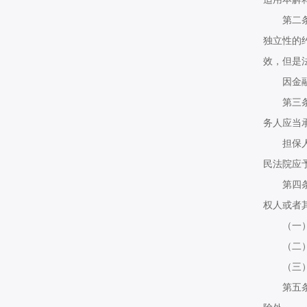
第二条当
独立性的
效，但是
因金融机
第三条当
务人应当
担保人承
民法院应
第四条有
权人或者
（一）为
（二）为
（三）担
第五条机