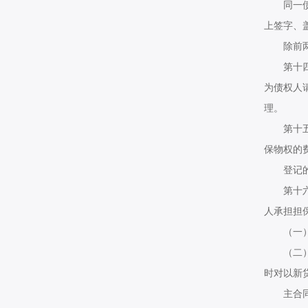
同一债务
上签字、
除前两款
第十四条
为债权人
理。
第十五条
保物权的
登记的最
第十六条
人承担担
（一）新
（二）新
时对以新
主合同当